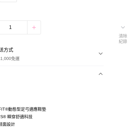
清除
紀錄
送方式
1,000免運
次付款
付款
 FIT®動態型足弓適應鞋墊
-INS® 瞬穿舒適科技
鞋面設計
付款