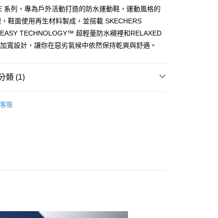
0，滿NT$1,000(含以上)免運費
IDE 系列，專為戶外活動打造的防水運動鞋，運動風格的
付款
，鞋面使用再生材料製成，並搭載 SKECHERS
0，滿NT$1,000(含以上)免運費
E EASY TECHNOLOGY™ 超輕量防水襯裡和RELAXED
鞋頭加寬設計，讓你在惡劣氣候中依然保持乾爽與舒適。
0，滿NT$1,000(含以上)免運費
類 (1)
RS 女鞋系列
運動鞋系列
客服