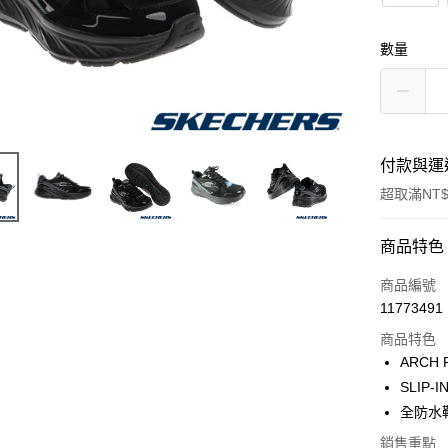
數量
付款與運
超取滿NT$
付款方式
商品特色
信用卡一
商品編號
11773491
超商取貨
商品特色
ARCH
運送方式
SLIP
全防水
全家取貨
銷售重點