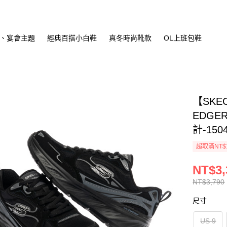
、宴會主題
經典百搭小白鞋
真冬時尚靴款
OL上班包鞋
【SKE
EDGE
計-150
超取滿NT$
NT$3,
NT$3,790
尺寸
US 9