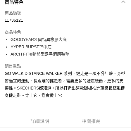
商品特色
信用卡一次付款
商品編號
超商取貨付款
11735121
運送方式
商品特色
GOODYEAR® 固特異橡膠大底
全家取貨付款
HYPER BURST™中底
每筆NT$60，滿NT$1,000(含以上)免運費
ARCH FIT®動態型足弓適應鞋墊
7-11取貨付款
銷售重點
每筆NT$60，滿NT$1,000(含以上)免運費
GO WALK DISTANCE WALKER 系列，健走是一項不分年齡、身型
宅配
皆適宜的運動。長距離的健走者，需要更多的避震緩衝，更多的支
每筆NT$80，滿NT$1,000(含以上)免運費
撐性。SKECHERS都知道，所以打造出這款碳板推進頂級長距離健
身健走鞋。穿上它，您會愛上它！
詳細說明
相關推薦