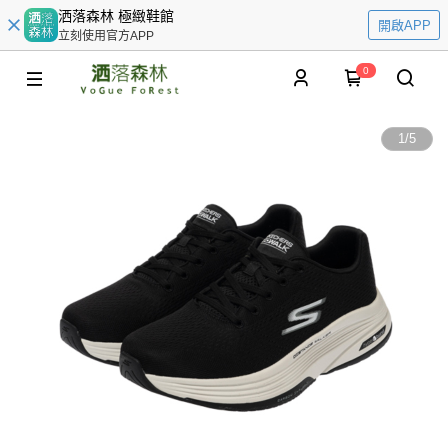
洒落森林 極緻鞋館
開啟APP
立刻使用官方APP
0
1
/
5