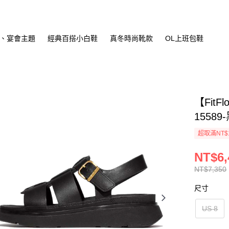
、宴會主題
經典百搭小白鞋
真冬時尚靴款
OL上班包鞋
【FitF
15589-
超取滿NT$
NT$6,
NT$7,350
尺寸
US 8