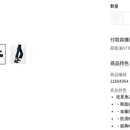
數量
付款與運
超取滿NT$
付款方式
商品特色
信用卡一
商品編號
11604354
超商取貨
商品特色
皮革漁
運送方式
‧鞋面
‧金屬
全家取貨
‧防滑
每筆NT$6
‧經典M