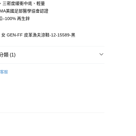
付款
、三密度緩衝中底、輕量
0，滿NT$1,000(含以上)免運費
PMA美國足部醫學協會認證
–100% 再生鋅
0，滿NT$1,000(含以上)免運費
p】女 GEN-FF 皮革漁夫涼鞋-12-15589-黑
類 (1)
新品上市
女鞋
客服