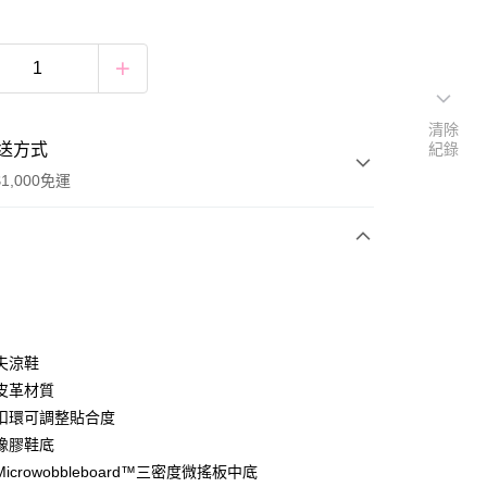
清除
送方式
紀錄
1,000免運
次付款
付款
夫涼鞋
皮革材質
扣環可調整貼合度
付款
橡膠鞋底
0，滿NT$1,000(含以上)免運費
icrowobbleboard™三密度微搖板中底