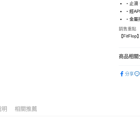
7-11取貨
‧止滑
每筆NT$6
‧經A
‧金屬扣
宅配
銷售重點
每筆NT$8
【FitFlo
商品相關分
Fitflop 
分享
說明
相關推薦