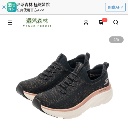
洒落森林 極緻鞋館
開啟APP
立刻使用官方APP
0
1
/
5