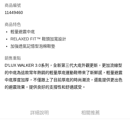
商品編號
超商取貨付款
11449460
運送方式
商品特色
輕量避震中底
全家取貨付款
RELAXED FIT™ 鞋頭加寬設計
每筆NT$60，滿NT$1,000(含以上)免運費
加強透氣記憶型泡棉鞋墊
7-11取貨付款
銷售重點
每筆NT$60，滿NT$1,000(含以上)免運費
D'LUX WALKER 3.0系列，全新第三代大底外觀更新，更加流線型
宅配
的中底為這款常年熱銷的輕量厚底運動鞋帶來了新鮮感，輕量避震
每筆NT$80，滿NT$1,000(含以上)免運費
中底厚度加厚，不僅跟上了目前厚底的時尚潮流，還能提供更出色
的避震效果，提供良好的支撐性和舒適感受。
詳細說明
相關推薦