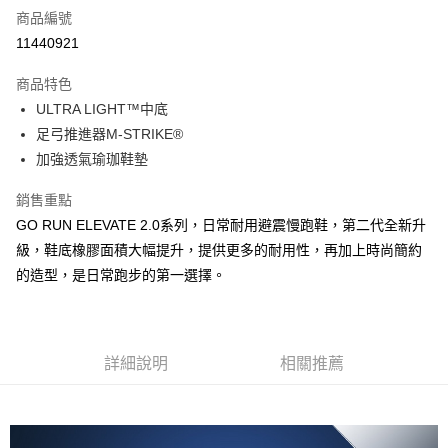
商品編號
超商取貨付款
11440921
運送方式
商品特色
ULTRA LIGHT™中底
全家取貨付款
足弓推進器M-STRIKE®
每筆NT$60，滿NT$1,000(含以上)免運費
加強透氣瑜珈鞋墊
7-11取貨付款
銷售重點
每筆NT$60，滿NT$1,000(含以上)免運費
GO RUN ELEVATE 2.0系列，日常耐用避震慢跑鞋，第二代全新升
宅配
級，鞋底橡膠面積大幅提升，提供更多的耐用性，再加上時尚簡約
每筆NT$80，滿NT$1,000(含以上)免運費
的造型，是日常跑步的第一選擇。
詳細說明
相關推薦