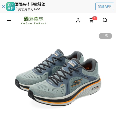
洒落森林 極緻鞋館
開啟APP
立刻使用官方APP
0
1
/
5