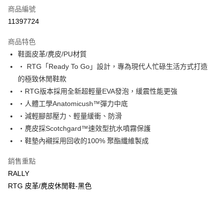
商品編號
超商取貨付款
11397724
運送方式
商品特色
鞋面皮革/麂皮/PU材質
全家取貨付款
‧ RTG「Ready To Go」設計，專為現代人忙碌生活方式打造
每筆NT$60，滿NT$1,000(含以上)免運費
的極致休閒鞋款
7-11取貨付款
‧RTG版本採用全新超輕量EVA發泡，緩震性能更強
每筆NT$60，滿NT$1,000(含以上)免運費
‧人體工學Anatomicush™彈力中底
‧減輕腳部壓力、輕量緩衝、防滑
宅配
‧麂皮採Scotchgard™速效型抗水噴霧保護
每筆NT$80，滿NT$1,000(含以上)免運費
‧鞋墊內襯採用回收的100% 聚酯纖維製成
銷售重點
RALLY
RTG 皮革/麂皮休閒鞋-黑色