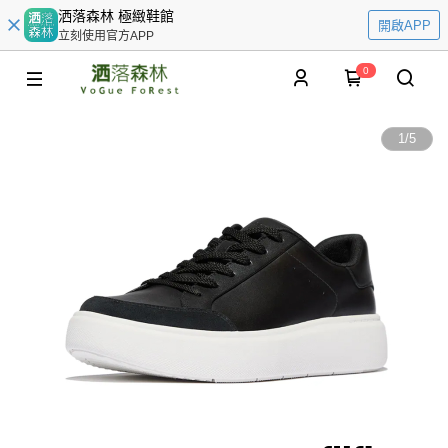
洒落森林 極緻鞋館
開啟APP
立刻使用官方APP
0
1
/
5