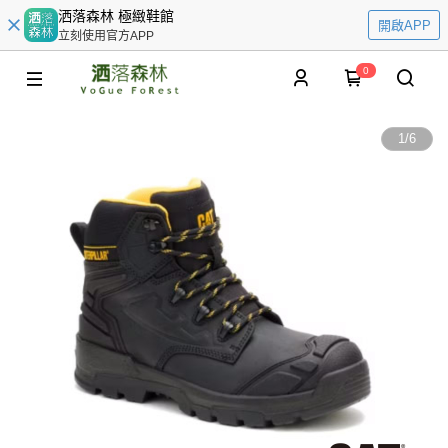
洒落森林 極緻鞋館
開啟APP
立刻使用官方APP
0
1
/
6