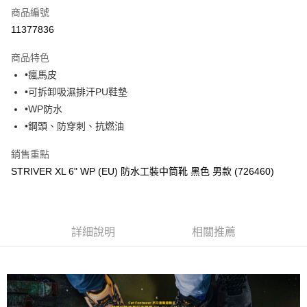
商品編號
超商取貨付款
11377836
運送方式
商品特色
•瘋馬皮
全家取貨付款
•可拆卸吸濕排汗PU鞋墊
每筆NT$60，滿NT$1,000(含以上)免運費
•WP防水
7-11取貨付款
•鋼頭、防穿刺、抗燃油
每筆NT$60，滿NT$1,000(含以上)免運費
銷售重點
宅配
STRIVER XL 6" WP (EU) 防水工裝中筒靴 黑色 男款 (726460)
每筆NT$80，滿NT$1,000(含以上)免運費
詳細說明
相關推薦