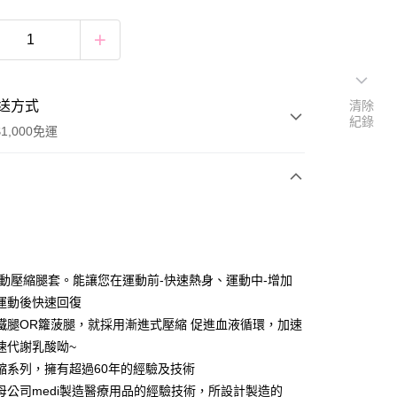
送方式
清除
紀錄
1,000免運
次付款
付款
 運動壓縮腿套。能讓您在運動前-快速熱身、運動中-增加
運動後快速回復
鐵腿OR籮菠腿，就採用漸進式壓縮 促進血液循環，加速
速代謝乳酸呦~
付款
壓縮系列，擁有超過60年的經驗及技術
0，滿NT$1,000(含以上)免運費
用母公司medi製造醫療用品的經驗技術，所設計製造的