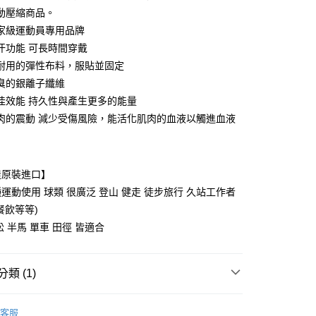
運動壓縮商品。
付款
家級運動員專用品牌
0，滿NT$1,000(含以上)免運費
汗功能 可長時間穿戴
耐用的彈性布料，服貼並固定
臭的銀離子纖維
0，滿NT$1,000(含以上)免運費
佳效能 持久性與產生更多的能量
肉的震動 減少受傷風險，能活化肌肉的血液以觸進血液
造原裝進口】
運動使用 球類 很廣泛 登山 健走 徒步旅行 久站工作者
餐飲等等)
松 半馬 單車 田徑 皆適合
類 (1)
國進口 運動壓縮襪
客服