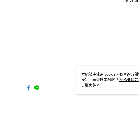
本分類
本網站中使用 cookie，欲查詢有關
設定，請參閱本網站「
隱私權條款
使用 cookie。
了解更多 >
TW-MWG1-61-92 Web2.0 Defau
© 2026 by 洒落森林有限公司