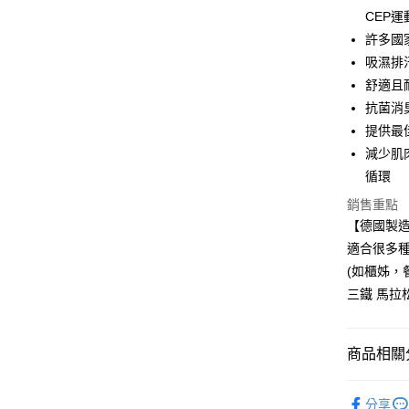
CEP
7-11取貨
許多國
每筆NT$6
吸濕排
宅配
舒適且
抗菌消
每筆NT$8
提供最
減少肌
循環
銷售重點
【德國製
適合很多種
(如櫃姊，
三鐵 馬拉
商品相關分
CEP 德
分享