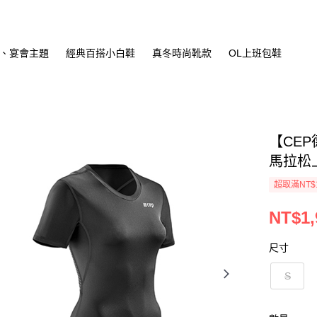
、宴會主題
經典百搭小白鞋
真冬時尚靴款
OL上班包鞋
【CE
馬拉松上
超取滿NT$
NT$1,
尺寸
S