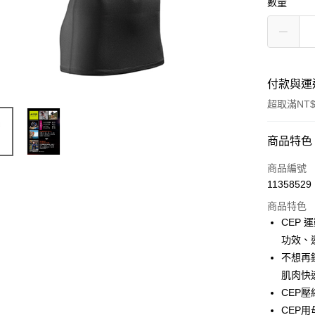
數量
付款與運
超取滿NT$
付款方式
商品特色
信用卡一
商品編號
11358529
超商取貨
商品特色
ATM付款
CEP
功效、
不想再
運送方式
肌肉快
全家取貨
CEP
每筆NT$6
CEP