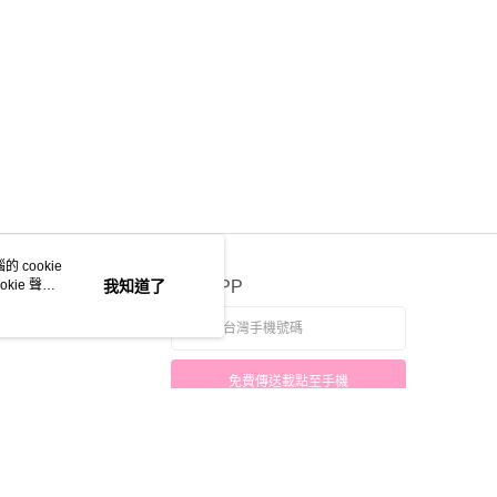
 cookie
kie 聲明
我知道了
官方APP
免費傳送載點至手機
本站最佳瀏覽環境請使用 Google Chrome、Firefox 或 Edge 以上版本