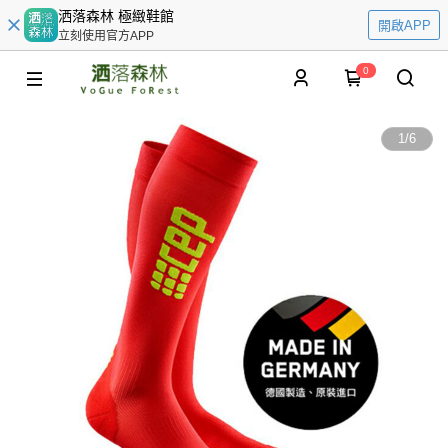
洒落森林 極緻鞋館
開啟APP
立刻使用官方APP
0
1
/
6