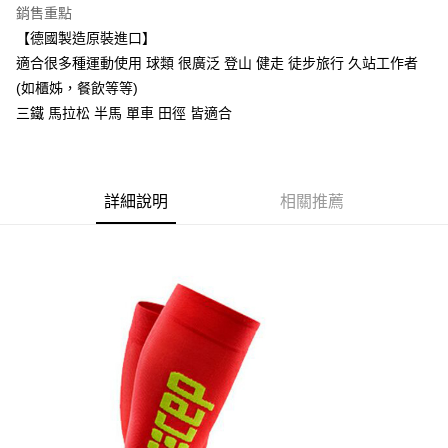
銷售重點
【德國製造原裝進口】
適合很多種運動使用 球類 很廣泛 登山 健走 徒步旅行 久站工作者
(如櫃姊，餐飲等等)
三鐵 馬拉松 半馬 單車 田徑 皆適合
詳細說明
相關推薦