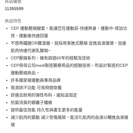
商品編號
超商取貨付款
11355599
ATM付款
商品特色
CEP 運動壓縮腿套。能讓您在運動前-快速熱身、運動中-增加功
運送方式
效、運動後快速回復
全家取貨付款
不想再鐵腿OR籮菠腿，就採用漸進式壓縮 促進血液循環，加速
每筆NT$60，滿NT$1,000(含以上)免運費
肌肉快速代謝乳酸呦~
CEP壓縮系列，擁有超過60年的經驗及技術
7-11取貨付款
CEP用母公司medi製造醫療用品的經驗技術，所設計製造的CEP
每筆NT$60，滿NT$1,000(含以上)免運費
運動壓縮商品。
宅配
許多國家級運動員專用品牌
每筆NT$80，滿NT$1,000(含以上)免運費
吸濕排汗功能 可長時間穿戴
舒適且耐用的彈性布料，服貼並固定
抗菌消臭的銀離子纖維
提供最佳效能 持久性與產生更多的能量
減少肌肉的震動 減少受傷風險，能活化肌肉的血液以觸進血液循
環