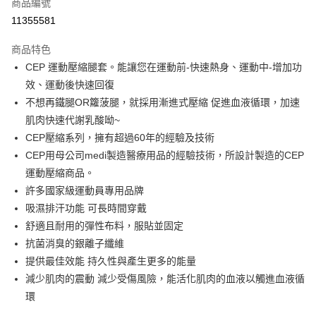
商品編號
超商取貨付款
11355581
ATM付款
商品特色
CEP 運動壓縮腿套。能讓您在運動前-快速熱身、運動中-增加功
運送方式
效、運動後快速回復
全家取貨付款
不想再鐵腿OR籮菠腿，就採用漸進式壓縮 促進血液循環，加速
每筆NT$60，滿NT$1,000(含以上)免運費
肌肉快速代謝乳酸呦~
CEP壓縮系列，擁有超過60年的經驗及技術
7-11取貨付款
CEP用母公司medi製造醫療用品的經驗技術，所設計製造的CEP
每筆NT$60，滿NT$1,000(含以上)免運費
運動壓縮商品。
宅配
許多國家級運動員專用品牌
每筆NT$80，滿NT$1,000(含以上)免運費
吸濕排汗功能 可長時間穿戴
舒適且耐用的彈性布料，服貼並固定
抗菌消臭的銀離子纖維
提供最佳效能 持久性與產生更多的能量
減少肌肉的震動 減少受傷風險，能活化肌肉的血液以觸進血液循
環