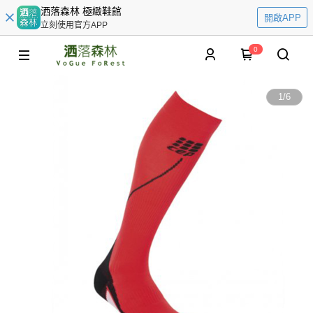
洒落森林 極緻鞋館
開啟APP
立刻使用官方APP
0
1
/
6