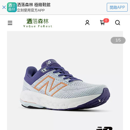
洒落森林 極緻鞋館
開啟APP
立刻使用官方APP
0
1
/
5