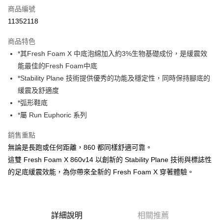
商品編號
超商取貨付款
11352118
ATM付款
商品特色
*其Fresh Foam X 中底泡綿加入約3%生物基礎成份，是緩震效
運送方式
能最佳的Fresh Foam中底
全家取貨付款
*Stability Plane 技術提供優秀的功能及穩定性，同時保持腳底的
每筆NT$60，滿NT$1,000(含以上)免運費
緩震及舒適度
*弧形鞋底
7-11取貨付款
*屬 Run Euphoric 系列
每筆NT$60，滿NT$1,000(含以上)免運費
銷售重點
宅配
無論是長跑或任何距離，860 都同樣舒適可靠。
每筆NT$80，滿NT$1,000(含以上)免運費
這雙 Fresh Foam X 860v14 以創新的 Stability Plane 技術與標誌性
的足底緩震效能，為你帶來全新的 Fresh Foam X 穿著體驗。
詳細說明
相關推薦