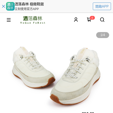
洒落森林 極緻鞋館
開啟APP
立刻使用官方APP
0
1
/
4