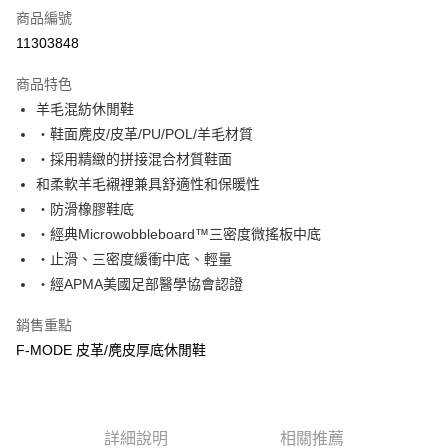
商品編號
超商取貨付款
11303848
運送方式
商品特色
羊毛混紡休閒鞋
全家取貨付款
‧鞋面麂皮/皮革/PU/POL/羊毛材質
每筆NT$60，滿NT$1,000(含以上)免運費
‧採用精緻的拼接混合材質鞋面
7-11取貨付款
和柔軟羊毛襯裡兼具舒適性和保暖性
每筆NT$60，滿NT$1,000(含以上)免運費
‧防滑橡膠鞋底
‧經典Microwobbleboard™三密度微搖板中底
宅配
‧止滑、三密度緩衝中底、輕量
每筆NT$80，滿NT$1,000(含以上)免運費
‧經APMA美國足部醫學協會認證
銷售重點
F-MODE 皮革/麂皮厚底休閒鞋
詳細說明
相關推薦