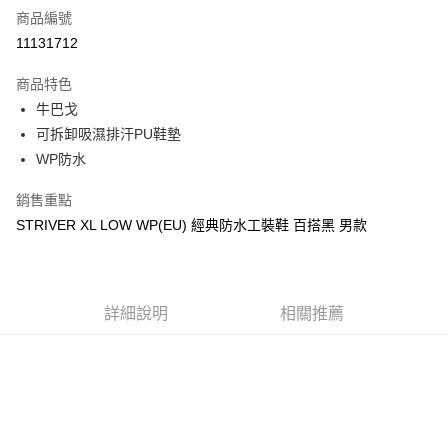
商品編號
超商取貨付款
11131712
運送方式
商品特色
牛巴戈
全家取貨付款
可拆卸吸濕排汗PU鞋墊
每筆NT$60，滿NT$1,000(含以上)免運費
WP防水
7-11取貨付款
銷售重點
每筆NT$60，滿NT$1,000(含以上)免運費
STRIVER XL LOW WP(EU) 經典防水工裝鞋 百搭黑 男款
宅配
每筆NT$80，滿NT$1,000(含以上)免運費
詳細說明
相關推薦