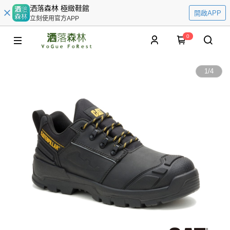
洒落森林 極緻鞋館
開啟APP
立刻使用官方APP
0
1
/
4