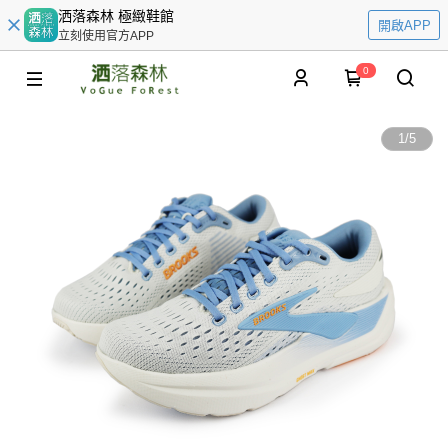
洒落森林 極緻鞋館
開啟APP
立刻使用官方APP
0
1
/
5