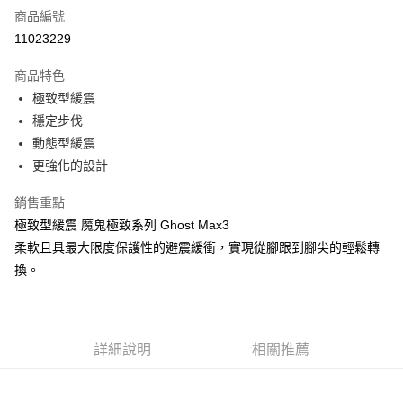
商品編號
超商取貨付款
11023229
運送方式
商品特色
極致型緩震
全家取貨付款
穩定步伐
每筆NT$60，滿NT$1,000(含以上)免運費
動態型緩震
7-11取貨付款
更強化的設計
每筆NT$60，滿NT$1,000(含以上)免運費
銷售重點
宅配
極致型緩震 魔鬼極致系列 Ghost Max3
每筆NT$80，滿NT$1,000(含以上)免運費
柔軟且具最大限度保護性的避震緩衝，實現從腳跟到腳尖的輕鬆轉
換。
詳細說明
相關推薦