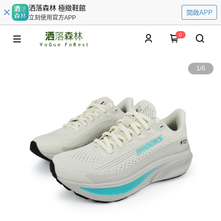
洒落森林 極緻鞋館
開啟APP
立刻使用官方APP
0
1
/
6