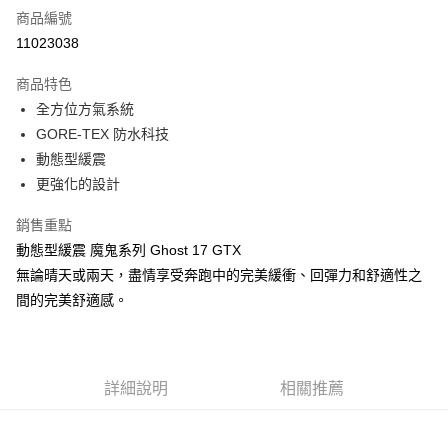
商品編號
超商取貨付款
11023038
運送方式
商品特色
全方位方氣系統
全家取貨付款
GORE-TEX 防水科技
每筆NT$60，滿NT$1,000(含以上)免運費
動態型緩震
7-11取貨付款
更強化的設計
每筆NT$60，滿NT$1,000(含以上)免運費
銷售重點
宅配
動態型緩震 魔鬼系列 Ghost 17 GTX
每筆NT$80，滿NT$1,000(含以上)免運費
無論晴天或兩天，盡情享受奔跑中的完美緩衝、回彈力和舒適性之
間的完美舒適感。
詳細說明
相關推薦