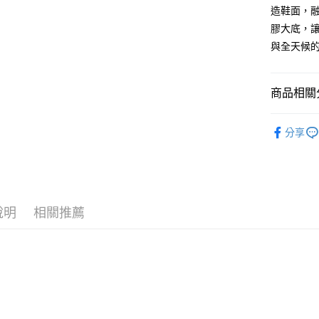
7-11取貨
造鞋面，融
每筆NT$6
膠大底，讓
與全天候
宅配
每筆NT$8
商品相關分
SKECHE
分享
說明
相關推薦