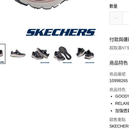
數量
付款與運
超取滿NT$
付款方式
商品特色
信用卡一
商品編號
10998265
超商取貨
商品特色
GOOD
運送方式
RELA
加強透
全家取貨
銷售重點
每筆NT$6
SKECHE