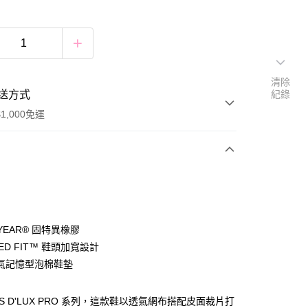
清除
送方式
紀錄
1,000免運
次付款
付款
YEAR® 固特異橡膠
XED FIT™ 鞋頭加寬設計
氣記憶型泡棉鞋墊
付款
0，滿NT$1,000(含以上)免運費
RS D'LUX PRO 系列，這款鞋以透氣網布搭配皮面裁片打