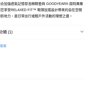
付款
合加強透氣記憶型泡棉鞋墊與 GOODYEAR® 固特異橡
0，滿NT$1,000(含以上)免運費
您享受RELAXED FIT™ 鞋頭加寬設計帶來的自在空間
的抓地力，是日常出行或輕戶外活動的理想之選。
0，滿NT$1,000(含以上)免運費
類 (1)
RS 女鞋系列
休閒鞋系列
客服