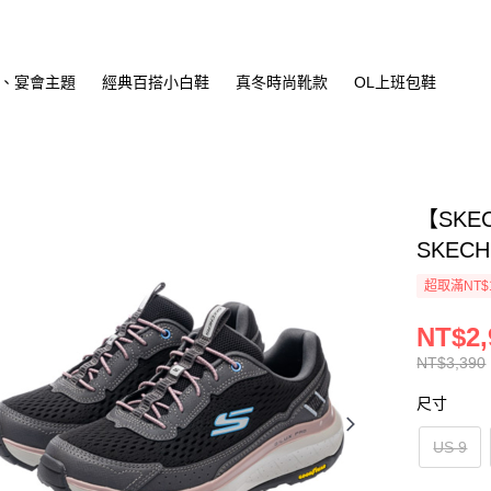
、宴會主題
經典百搭小白鞋
真冬時尚靴款
OL上班包鞋
【SKE
SKECH
超取滿NT$
NT$2,
NT$3,390
尺寸
US 9