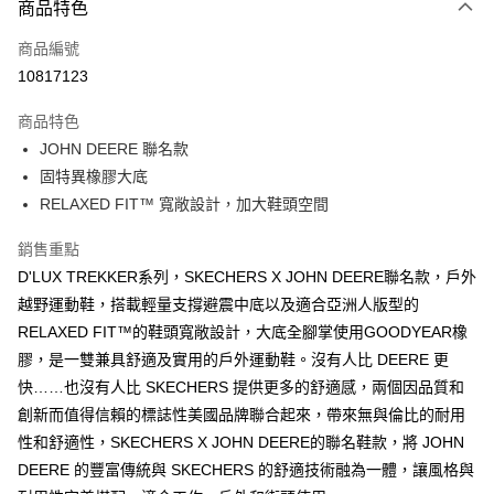
商品特色
信用卡一次付款
商品編號
超商取貨付款
10817123
運送方式
商品特色
JOHN DEERE 聯名款
全家取貨付款
固特異橡膠大底
每筆NT$60，滿NT$1,000(含以上)免運費
RELAXED FIT™ 寬敞設計，加大鞋頭空間
7-11取貨付款
銷售重點
每筆NT$60，滿NT$1,000(含以上)免運費
D'LUX TREKKER系列，SKECHERS X JOHN DEERE聯名款，戶外
宅配
越野運動鞋，搭載輕量支撐避震中底以及適合亞洲人版型的
每筆NT$80，滿NT$1,000(含以上)免運費
RELAXED FIT™的鞋頭寬敞設計，大底全腳掌使用GOODYEAR橡
膠，是一雙兼具舒適及實用的戶外運動鞋。沒有人比 DEERE 更
快……也沒有人比 SKECHERS 提供更多的舒適感，兩個因品質和
創新而值得信賴的標誌性美國品牌聯合起來，帶來無與倫比的耐用
性和舒適性，SKECHERS X JOHN DEERE的聯名鞋款，將 JOHN
DEERE 的豐富傳統與 SKECHERS 的舒適技術融為一體，讓風格與