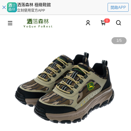
洒落森林 極緻鞋館
開啟APP
立刻使用官方APP
0
1
/
5