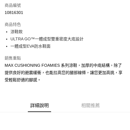
商品編號
超商取貨付款
10816301
運送方式
商品特色
涼鞋款
全家取貨付款
ULTRA GO™一體成型雙重密度大底設計
每筆NT$60，滿NT$1,000(含以上)免運費
一體成型EVA防水鞋面
7-11取貨付款
銷售重點
每筆NT$60，滿NT$1,000(含以上)免運費
MAX CUSHIONING FOAMIES 系列涼鞋，加厚的中底結構，除了
宅配
提供良好的避震緩衝，也能拉高您的腿部線條，讓您更加高挑，享
每筆NT$80，滿NT$1,000(含以上)免運費
受輕鬆舒適的腳感。
詳細說明
相關推薦