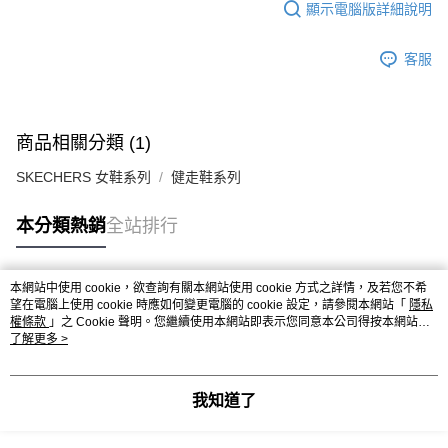
顯示電腦版詳細說明
客服
商品相關分類 (1)
SKECHERS 女鞋系列
健走鞋系列
本分類熱銷
全站排行
本網站中使用 cookie，欲查詢有關本網站使用 cookie 方式之詳情，及若您不希
熱門標籤
望在電腦上使用 cookie 時應如何變更電腦的 cookie 設定，請參閱本網站「
隱私
權條款
」之 Cookie 聲明。您繼續使用本網站即表示您同意本公司得按本網站使
用條款之 Cookie 聲明使用 cookie。
了解更多 >
我知道了