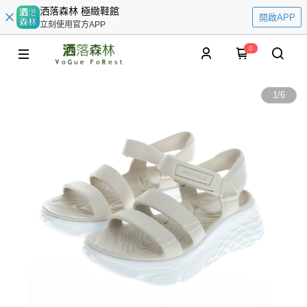
洒落森林 極緻鞋館
開啟APP
立刻使用官方APP
0
1
/
6