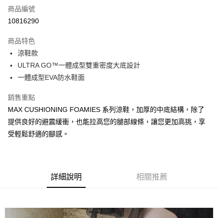
商品編號
超商取貨付款
10816290
運送方式
商品特色
涼鞋款
全家取貨付款
ULTRA GO™一體成型雙重密度大底設計
每筆NT$60，滿NT$1,000(含以上)免運費
一體成型EVA防水鞋面
7-11取貨付款
銷售重點
每筆NT$60，滿NT$1,000(含以上)免運費
MAX CUSHIONING FOAMIES 系列涼鞋，加厚的中底結構，除了
宅配
提供良好的避震緩衝，也能拉高您的腿部線條，讓您更加高挑，享
每筆NT$80，滿NT$1,000(含以上)免運費
受輕鬆舒適的腳感。
詳細說明
相關推薦