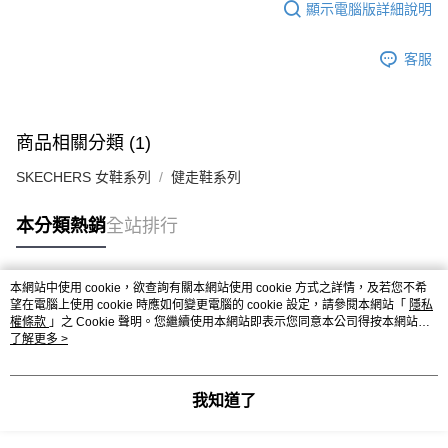
顯示電腦版詳細說明
客服
商品相關分類 (1)
SKECHERS 女鞋系列
健走鞋系列
本分類熱銷
全站排行
本網站中使用 cookie，欲查詢有關本網站使用 cookie 方式之詳情，及若您不希
熱門標籤
望在電腦上使用 cookie 時應如何變更電腦的 cookie 設定，請參閱本網站「
隱私
權條款
」之 Cookie 聲明。您繼續使用本網站即表示您同意本公司得按本網站使
用條款之 Cookie 聲明使用 cookie。
了解更多 >
我知道了