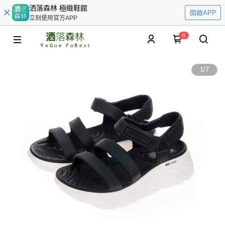
洒落森林 極緻鞋館
開啟APP
立刻使用官方APP
0
1
/
7