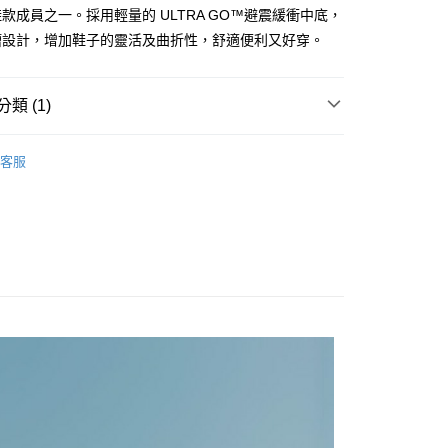
付款
款成員之一。採用輕量的 ULTRA GO™避震緩衝中底，
0，滿NT$1,000(含以上)免運費
槽設計，增加鞋子的靈活及曲折性，舒適便利又好穿。
0，滿NT$1,000(含以上)免運費
類 (1)
RS 男鞋系列
健走鞋系列
客服