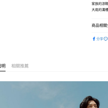
7-11取貨
家族的涼鞋
每筆NT$6
大底的溝
宅配
每筆NT$8
商品相關分
SKECHE
分享
說明
相關推薦