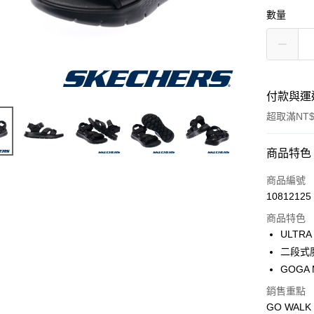
數量
付款與運
超取滿NT$
付款方式
商品特色
信用卡一
商品編號
10812125
超商取貨
商品特色
ULTR
運送方式
二段式
GOGA
全家取貨
銷售重點
每筆NT$6
GO WALK