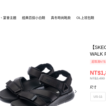
、宴會主題
經典百搭小白鞋
真冬時尚靴款
OL上班包鞋
【SKE
WALK 
超取滿NT$
NT$1,
NT$2,490
尺寸
US 11