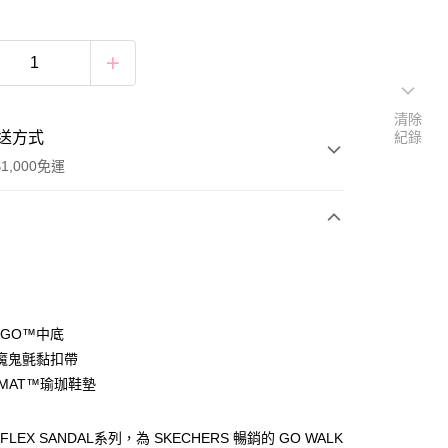
清除
送方式
紀錄
1,000免運
次付款
付款
A GO™中底
魔鬼氈黏扣帶
 MAT™瑜珈鞋墊
付款
0，滿NT$1,000(含以上)免運費
 FLEX SANDAL系列，為 SKECHERS 暢銷的 GO WALK