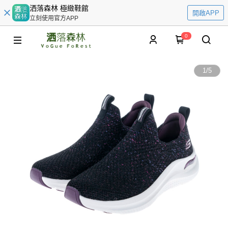
洒落森林 極緻鞋館
開啟APP
立刻使用官方APP
0
1
/
5