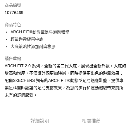
商品編號
超商取貨付款
10776469
運送方式
商品特色
ARCH FIT®動態型足弓適應鞋墊
全家取貨付款
輕量避震緩衝中底
每筆NT$60，滿NT$1,000(含以上)免運費
大底策略性添加耐磨橡膠
7-11取貨付款
銷售重點
每筆NT$60，滿NT$1,000(含以上)免運費
ARCH FIT 2.0 系列，全新的第二代大底，展現出全新外觀，大底的
宅配
增高和增厚，不僅讓外觀更加時尚，同時提供更出色的避震效果；
每筆NT$80，滿NT$1,000(含以上)免運費
配備SKECHERS 獨有的ARCH FIT®動態型足弓適應鞋墊，提供專
業足科醫師認證的足弓支撐效果，為您的步行和運動體驗帶來前所
未有的舒適感受。
詳細說明
相關推薦