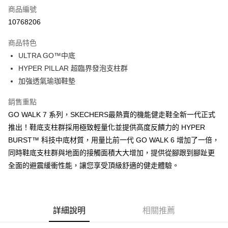
商品編號
超商取貨付款
10768206
運送方式
商品特色
ULTRA GO™中底
全家取貨付款
HYPER PILLAR 超臨界發泡支柱群
每筆NT$60，滿NT$1,000(含以上)免運費
加強透氣瑜珈鞋墊
7-11取貨付款
銷售重點
每筆NT$60，滿NT$1,000(含以上)免運費
GO WALK 7 系列，SKECHERS最熱賣的機能健走鞋全新一代正式
宅配
推出！鞋底支柱群採用極致輕量化並提供高度反饋力的 HYPER
每筆NT$80，滿NT$1,000(含以上)免運費
BURST™ 科技中底材質，用量比前一代 GO WALK 6 增加了一倍，
同時鞋底支柱群與地面的接觸面積大大增加，提供從腳跟到腳趾更
全面的避震緩衝性能，讓您享受頂級舒適的健走體驗。
詳細說明
相關推薦