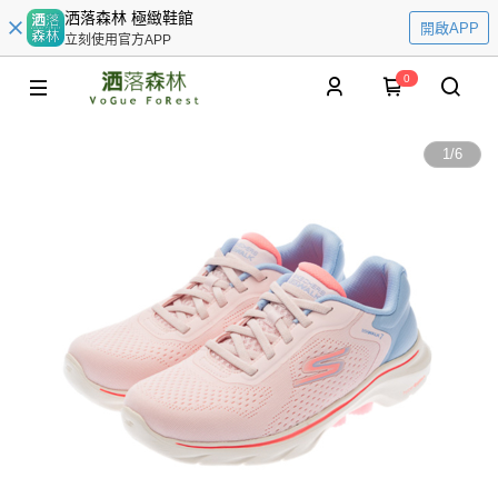
洒落森林 極緻鞋館
開啟APP
立刻使用官方APP
0
1
/
6