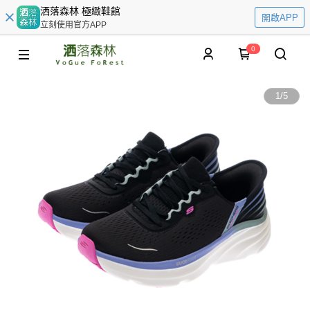
洒落森林 極緻鞋館
開啟APP
立刻使用官方APP
0
1
/
5