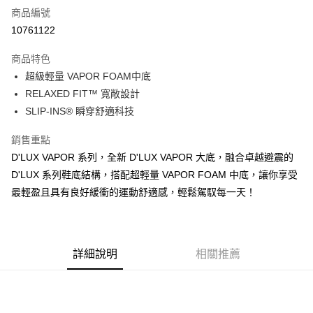
商品編號
超商取貨付款
10761122
運送方式
商品特色
超級輕量 VAPOR FOAM中底
全家取貨付款
RELAXED FIT™ 寬敞設計
每筆NT$60，滿NT$1,000(含以上)免運費
SLIP-INS® 瞬穿舒適科技
7-11取貨付款
銷售重點
每筆NT$60，滿NT$1,000(含以上)免運費
D'LUX VAPOR 系列，全新 D'LUX VAPOR 大底，融合卓越避震的
宅配
D'LUX 系列鞋底結構，搭配超輕量 VAPOR FOAM 中底，讓你享受
每筆NT$80，滿NT$1,000(含以上)免運費
最輕盈且具有良好緩衝的運動舒適感，輕鬆駕馭每一天！
詳細說明
相關推薦