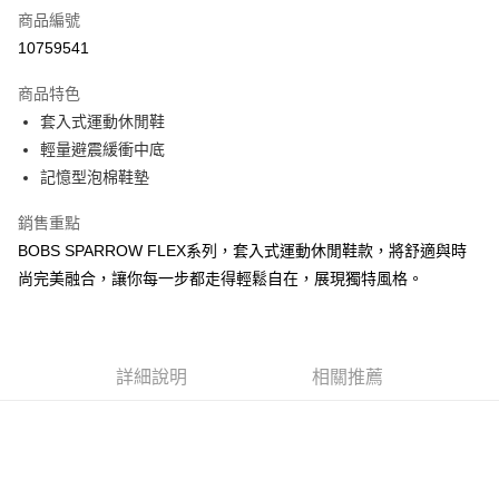
商品編號
超商取貨付款
10759541
運送方式
商品特色
套入式運動休閒鞋
全家取貨付款
輕量避震緩衝中底
每筆NT$60，滿NT$1,000(含以上)免運費
記憶型泡棉鞋墊
7-11取貨付款
銷售重點
每筆NT$60，滿NT$1,000(含以上)免運費
BOBS SPARROW FLEX系列，套入式運動休閒鞋款，將舒適與時
宅配
尚完美融合，讓你每一步都走得輕鬆自在，展現獨特風格。
每筆NT$80，滿NT$1,000(含以上)免運費
詳細說明
相關推薦