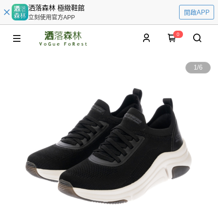
洒落森林 極緻鞋館
開啟APP
立刻使用官方APP
0
1
/
6