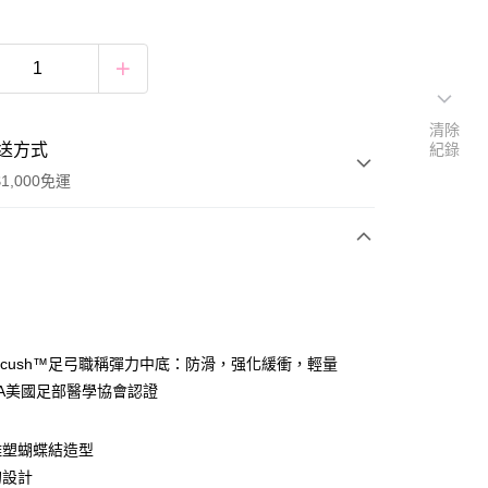
清除
送方式
紀錄
1,000免運
次付款
付款
amicush™足弓職稱彈力中底：防滑，强化緩衝，輕量
MA美國足部醫學協會認證
付款
雕塑蝴蝶結造型
0，滿NT$1,000(含以上)免運費
的設計