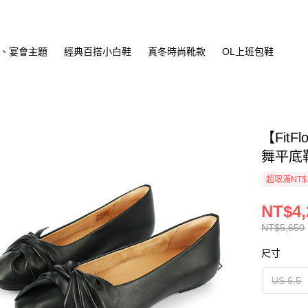
、宴會主題
經典百搭小白鞋
真冬時尚靴款
OL上班包鞋
【Fit
舞平底鞋
超取滿NT$
NT$4,
NT$5,650
尺寸
US 6.5