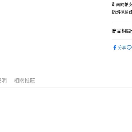
7-11取貨
鞋面納帕
每筆NT$6
防滑橡膠
宅配
每筆NT$8
商品相關分
Fitflop 
分享
說明
相關推薦