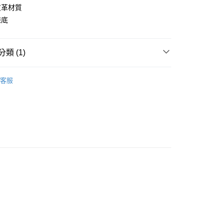
付款
皮革材質
0，滿NT$1,000(含以上)免運費
鞋底
0，滿NT$1,000(含以上)免運費
類 (1)
新品上市
女鞋
客服