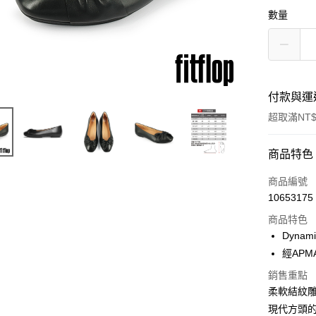
數量
付款與運
超取滿NT$
付款方式
商品特色
信用卡一
商品編號
10653175
超商取貨
商品特色
Dyn
運送方式
經AP
銷售重點
全家取貨
柔軟結紋
每筆NT$6
現代方頭