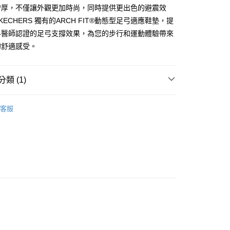
付款
增厚，不僅讓外觀更加時尚，同時提供更出色的避震效
0，滿NT$1,000(含以上)免運費
KECHERS 獨有的ARCH FIT®動態型足弓適應鞋墊，提
科醫師認證的足弓支撐效果，為您的步行和運動體驗帶來
的舒適感受。
0，滿NT$1,000(含以上)免運費
類 (1)
RS 女鞋系列
運動鞋系列
客服