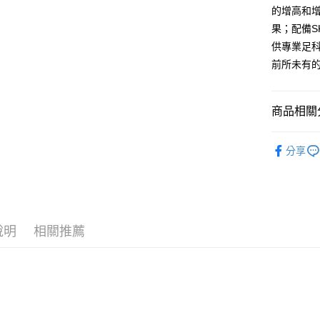
7-11取貨
的增高和
每筆NT$6
果；配備S
供專業足
宅配
前所未有
每筆NT$8
商品相關分
SKECHE
分享
說明
相關推薦