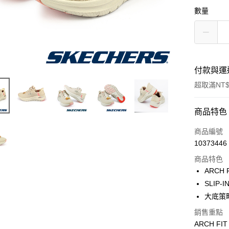
數量
付款與運
超取滿NT$
付款方式
商品特色
信用卡一
商品編號
10373446
超商取貨
商品特色
ARCH
運送方式
SLIP
大底策
全家取貨
銷售重點
每筆NT$6
ARCH 