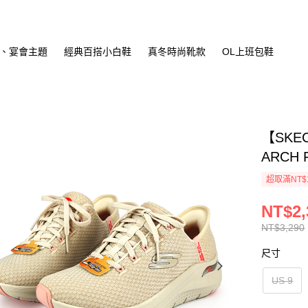
、宴會主題
經典百搭小白鞋
真冬時尚靴款
OL上班包鞋
【SKE
ARCH F
超取滿NT$
NT$2,
NT$3,290
尺寸
US 9