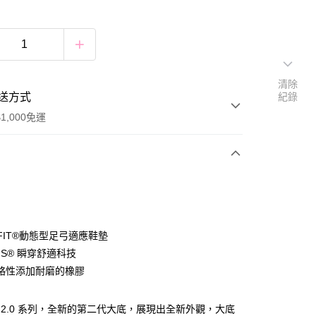
清除
送方式
紀錄
1,000免運
次付款
付款
 FIT®動態型足弓適應鞋墊
-INS® 瞬穿舒適科技
略性添加耐磨的橡膠
付款
0，滿NT$1,000(含以上)免運費
FIT 2.0 系列，全新的第二代大底，展現出全新外觀，大底