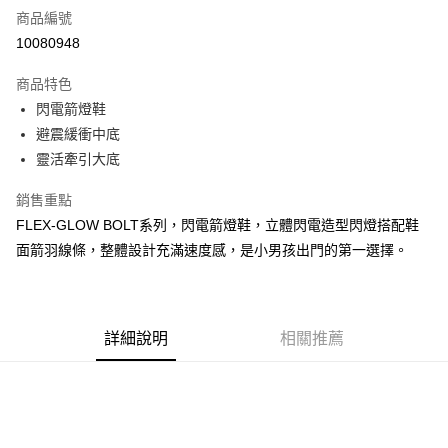
商品編號
超商取貨付款
10080948
運送方式
商品特色
閃電箭燈鞋
全家取貨付款
避震緩衝中底
每筆NT$60，滿NT$1,000(含以上)免運費
靈活牽引大底
7-11取貨付款
銷售重點
每筆NT$60，滿NT$1,000(含以上)免運費
FLEX-GLOW BOLT系列，閃電箭燈鞋，立體閃電造型閃燈搭配鞋
宅配
面箭羽線條，整體設計充滿速度感，是小男孩出門的第一選擇。
每筆NT$80，滿NT$1,000(含以上)免運費
詳細說明
相關推薦