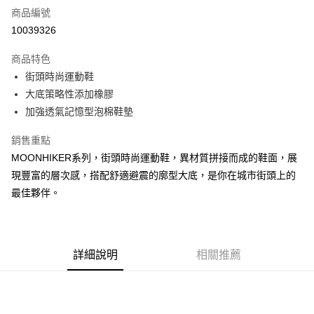
商品編號
超商取貨付款
10039326
運送方式
商品特色
街頭時尚運動鞋
全家取貨付款
大底策略性添加橡膠
每筆NT$60，滿NT$1,000(含以上)免運費
加強透氣記憶型泡棉鞋墊
7-11取貨付款
銷售重點
每筆NT$60，滿NT$1,000(含以上)免運費
MOONHIKER系列，街頭時尚運動鞋，異材質拼接而成的鞋面，展
宅配
現豐富的層次感，搭配舒適避震的廓型大底，是你在城市街頭上的
每筆NT$80，滿NT$1,000(含以上)免運費
最佳夥伴。
詳細說明
相關推薦