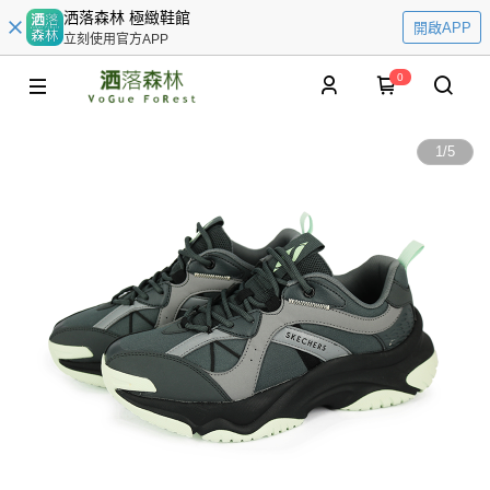
洒落森林 極緻鞋館
開啟APP
立刻使用官方APP
0
1
/
5