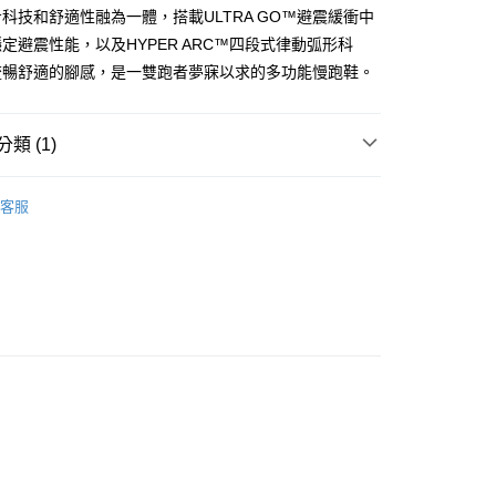
付款
科技和舒適性融為一體，搭載ULTRA GO™避震緩衝中
0，滿NT$1,000(含以上)免運費
定避震性能，以及HYPER ARC™四段式律動弧形科
流暢舒適的腳感，是一雙跑者夢寐以求的多功能慢跑鞋。
0，滿NT$1,000(含以上)免運費
類 (1)
RS 女鞋系列
慢跑鞋系列
客服