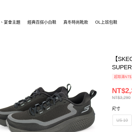
、宴會主題
經典百搭小白鞋
真冬時尚靴款
OL上班包鞋
【SKE
SUPER
超取滿NT$
NT$2,
NT$3,290
尺寸
US 10