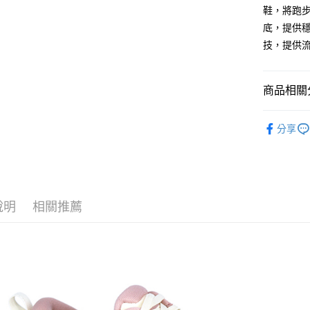
7-11取貨
鞋，將跑步
每筆NT$6
底，提供穩
技，提供
宅配
每筆NT$8
商品相關分
SKECHE
分享
說明
相關推薦