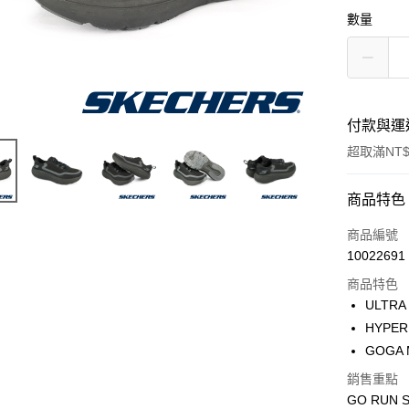
數量
付款與運
超取滿NT$
付款方式
商品特色
信用卡一
商品編號
10022691
超商取貨
商品特色
ULTR
運送方式
HYPE
GOGA
全家取貨
銷售重點
每筆NT$6
GO RUN