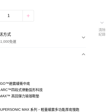
清除
送方式
紀錄
1,000免運
次付款
付款
A GO™避震緩衝中底
R ARC™四段式律動弧形科技
 MAX™ 高回彈力瑜珈鞋墊
付款
0，滿NT$1,000(含以上)免運費
 SUPERSONIC MAX 系列，輕量緩震多功能厚底慢跑